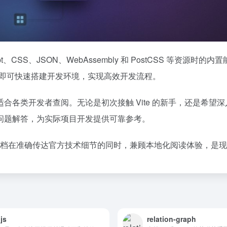
Script、CSS、JSON、WebAssembly 和 PostCSS 等资
杂配置即可快速搭建开发环境，实现高效开发流程。
合各类开发者查阅。无论是初次接触 Vite 的新手，还是希望
问题解答，为实际项目开发提供可靠参考。
中文文档在准确传达官方技术细节的同时，兼顾本地化阅读体验，是现
js
relation-graph