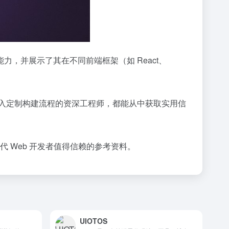
源时的内置能力，并展示了其在不同前端框架（如 React、
深入定制构建流程的资深工程师，都能从中获取实用信
代 Web 开发者值得信赖的参考资料。
UIOTOS