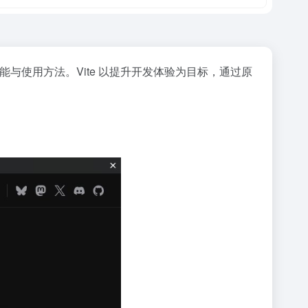
能与使用方法。Vite 以提升开发体验为目标，通过原