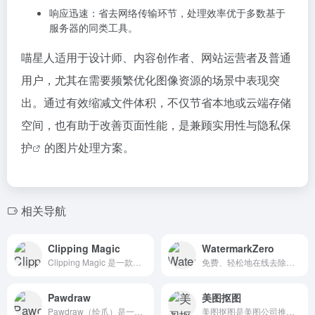
响应迅速：省去网络传输环节，处理效率优于多数基于
服务器的同类工具。
喵星人适用于设计师、内容创作者、网站运营者及普通
用户，尤其在需要频繁优化图像资源的场景中表现突
出。通过有效缩减文件体积，不仅节省本地或云端存储
空间，也有助于改善页面性能，是兼顾实用性与
隐私保
护
的图片处理方案。
相关导航
Clipping Magic
WatermarkZero
Clipping Magic 是一款基于先进 AI 技术的在线图像编辑工具，专注于快速、精准地移除图片背景。
免费、轻松地在线去除图片水印。我们的AI去水印工具能确保在数秒内为您带来像素级完美的纯净效果，不留一丝痕迹。
Pawdraw
美图抠图
Pawdraw（绘爪）是一款免费、无需注册的在线绘图工具，支持多种图形和编辑功能，本地存储保护您的隐私安全。
美图抠图是美图公司推出的一款基于人工智能技术的在线抠图工具，能够快速、准确地将图片中的主体从背景中抠出，实现高质量的抠图效果。