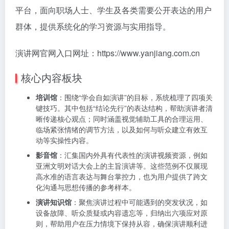
平台，面向职场人士、学生及各类需要公开表达的用户
群体，提供系统化的学习资源与实用指导。
演讲网官网入口网址：https://www.yanjiang.com.cn
核心内容板块
培训馆
：围绕“学会自如演讲”的目标，系统梳理了四项关
键技巧。其中包括“结论先行”的表达结构，帮助演讲者清
晰传递核心观点；同时涵盖视觉辅助工具的合理运用、
临场紧张情绪的调节方法，以及如何与听众建立有效互
动等实操性内容。
影音馆
：汇集国内外具有代表性的演讲视频资源，例如
亚洲文明对话大会上的主旨演讲等。这些范例不仅展现
高水准的语言表达与舞台掌控力，也为用户提供了跨文
化沟通与思想传播的参考样本。
演讲知识馆
：聚焦演讲过程中可能遇到的突发状况，如
设备故障、听众质疑或内容遗忘等，归纳出六项应对原
则，帮助用户在压力情境下保持从容，确保演讲顺利进