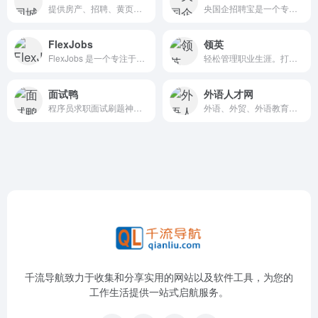
提供房产、招聘、黄页、团购、交友、二手、宠物、车辆、周边游等
央国企招聘宝是一个专门为求职者提供央企和国企招聘信息的平台，在线筛选国企央企招聘岗位信息。
FlexJobs
领英
FlexJobs 是一个专注于远程工作、灵活安排、兼职和自由职业的专业在线平台，旨在帮助用户找到理想的工作机会。
轻松管理职业生涯。打造职业人脉。掌握行业资讯，让机会主动来找您
面试鸭
外语人才网
程序员求职面试刷题神器,高频编程题目免费刷
外语、外贸、外语教育、涉外翻译的人力资源网站
千流导航致力于收集和分享实用的网站以及软件工具，为您的
工作生活提供一站式启航服务。