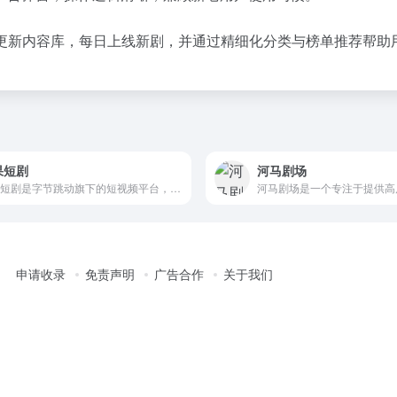
更新内容库，每日上线新剧，并通过精细化分类与榜单推荐帮助
果短剧
河马剧场
红果短剧是字节跳动旗下的短视频平台，主打免费观看模式，提供海量微短剧资源，涵盖都市、甜宠、悬疑、古装等多元题材，同时整合电影、电视剧、小说、听书等内容。
申请收录
免责声明
广告合作
关于我们