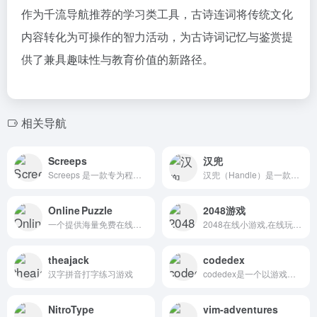
作为千流导航推荐的学习类工具，古诗连词将传统文化
内容转化为可操作的智力活动，为古诗词记忆与鉴赏提
供了兼具趣味性与教育价值的新路径。
相关导航
Screeps
汉兜
Screeps 是一款专为程序员打造的 MMO 沙盒游戏，其名称意为 “脚本化 creep（游戏单位）”，核心玩法是通过编写 JavaScript 代码来控制殖民地的单位 AI。
汉兜（Handle）是一款以汉字为特色的猜词游戏，旨在通过猜成语的方式挑战玩家的语言知识和推理能力。汉兜的核心玩法是每天提供一个新成语谜题，玩家需要根据提示猜测正确的成语。
Online Puzzle
2048游戏
一个提供海量免费在线拼图游戏的平台，适合从入门到高难度的玩家随时随地玩拼图。
2048在线小游戏,在线玩网站以及攻略技巧分享
theajack
codedex
汉字拼音打字练习游戏
codedex是一个以游戏化编程学习为核心的互动式教育平台，致力于帮助儿童、青少年及成年人以更轻松有趣的方式掌握编程技能。
NitroType
vim-adventures