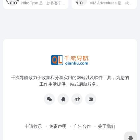
Nitro Type 是一款将赛车竞技与打字练习相结合的在线游戏，玩家通过在赛道上快速、准确地输入出现的单词来推动自己的汽车前进，从而在实时对战中与其他玩家竞争。
VIM Adventures 是一款以 VIM 键盘快捷键为核心的在线游戏，被誉为 “塞尔达遇上文本编辑” 的 puzzle 游戏，专为练习和记忆 VIM 及 VI 命令设计，能让用户轻松跨越 VIM 陡峭的学习曲线。
千流导航致力于收集和分享实用的网站以及软件工具，为您的
工作生活提供一站式启航服务。
申请收录
免责声明
广告合作
关于我们