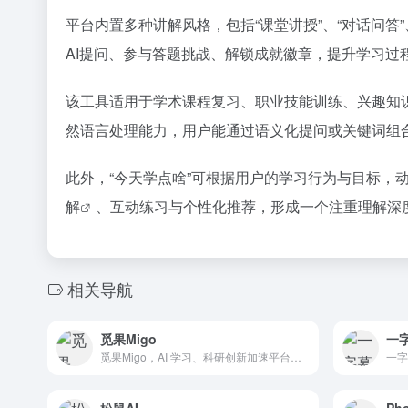
平台内置多种讲解风格，包括“课堂讲授”、“对话问答
AI提问、参与答题挑战、解锁成就徽章，提升学习过
该工具适用于学术课程复习、职业技能训练、兴趣知
然语言处理能力，用户能通过语义化提问或关键词组
此外，“今天学点啥”可根据用户的学习行为与目标
解
、互动练习与个性化推荐，形成一个注重理解深
相关导航
觅果Migo
一
觅果Migo，AI 学习、科研创新加速平台，集成学科专业工具与前沿 AI 技术，多终端无缝衔接，为教育场景提供高效的知识整合与创作支持。