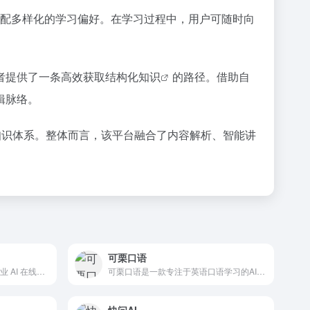
以适配多样化的学习偏好。在学习过程中，用户可随时向
者提供了一条高效获取
结构化知识
的路径。借助自
辑脉络。
知识体系。整体而言，该平台融合了内容解析、
智能讲
可栗口语
AI 大学堂是科大讯飞打造的专业 AI 在线学习平台，提供“学练赛证” 一体化服务
可栗口语是一款专注于英语口语学习的AI个性化教育平台，旨在通过尖端人工智能技术帮助用户提升英语听说读写能力。