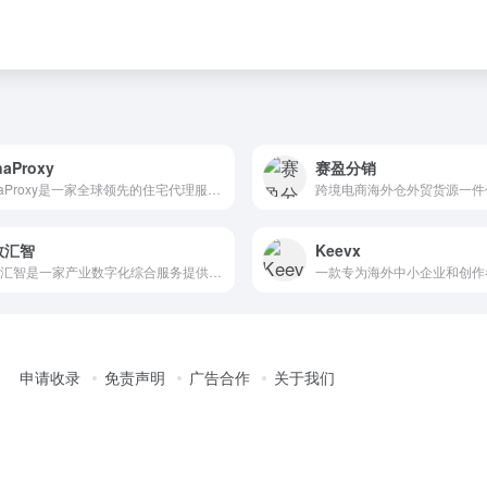
naProxy
赛盈分销
LunaProxy是一家全球领先的住宅代理服务提供商，提供超过2亿个高质量的IP地址，覆盖195个国家和地区。
跨境电商海外仓外贸货源一件
数汇智
Keevx
小数汇智是一家产业数字化综合服务提供商。致力于通过大数据和人工智能技术,助力企业全面实现全球消费者需求数字化感知,产品研发设计数字化、生产制造协同数字化、销售渠道数字化。
申请收录
免责声明
广告合作
关于我们