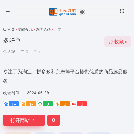
首页
•
赚钱变现
•
淘客选品
•
正文
多好单
收藏
0
306
0
0
专注于为淘宝、拼多多和京东等平台提供优质的商品选品服
务
收录时间：
2024-06-29
1+
1-
0
0
0
打开网站