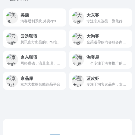
美赚
大东客
淘客返利系统,外卖cps系统,社群团购系统,私域系统,淘客APP
专注京东选品，聚焦好物分享
云选联盟
大淘客
腾讯官方出品的CPS推广平台，汇聚低价高佣的品牌好物，并整合全网流量推广商品
全渠道导购内容服务商，赋能淘客高效赚钱
京东联盟
淘客易
网络赚钱，流量变现，专业电商CPS联盟平台
一个专注于淘客推广的平台，提供多种工具和服务以帮助淘客更好地进行商品推广和数据分析
京品库
蓝皮虾
京东大数据智能选品平台
专注于淘客选品库，支持淘拼京三大电商平台，AI智能算法筛选全网优质商品