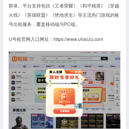
群体。平台支持包括《王者荣耀》《和平精英》《穿越
火线》《英雄联盟》《绝地求生》等主流热门游戏的账
号出租服务，覆盖移动端与PC端。
U号租官网入口网址：https://www.uhaozu.com