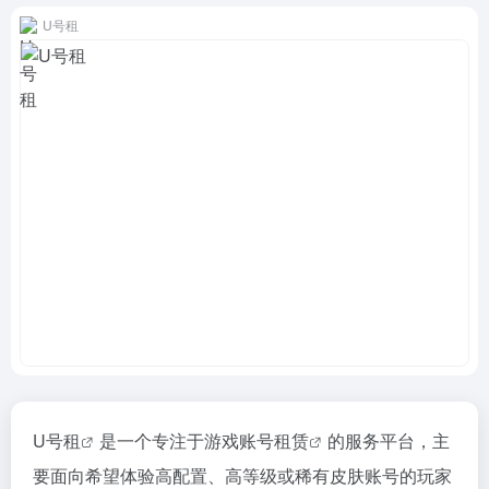
U号租
U号租
是一个专注于游戏
账号租赁
的服务平台，主
要面向希望体验高配置、高等级或稀有皮肤账号的玩家