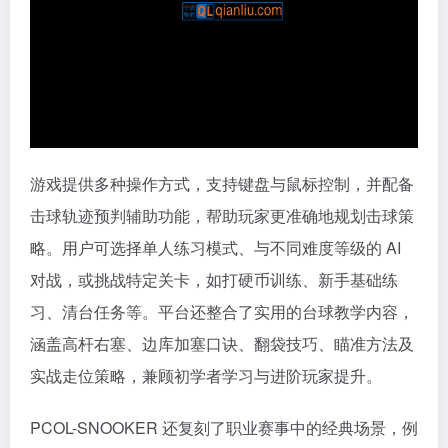
游戏提供多种操作方式，支持键盘与鼠标控制，并配备
击球轨迹预判辅助功能，帮助玩家更准确地规划击球策
略。用户可选择单人练习模式、与不同难度等级的 AI
对战，或挑战特定关卡，如打硬币训练、新手基础练
习、清台任务等。平台还整合了实用的台球教学内容，
涵盖高杆右塞、边库加塞口诀、翻袋技巧、瞄准方法及
实战走位策略，兼顾初学者学习与进阶玩家提升。
PCOL-SNOOKER 还复刻了职业赛事中的经典场景，例