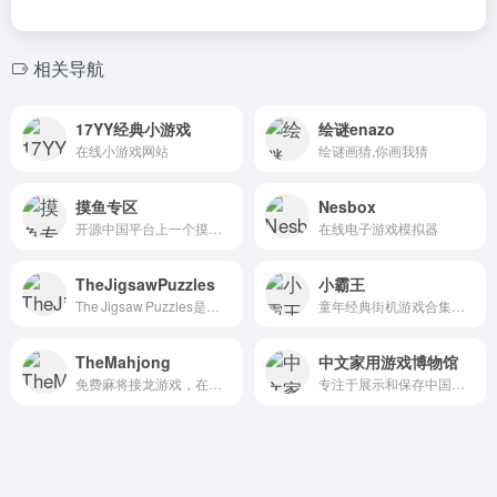
相关导航
17YY经典小游戏
绘谜enazo
在线小游戏网站
绘谜画猜,你画我猜
摸鱼专区
Nesbox
开源中国平台上一个摸鱼专区，专门分享在线游戏内容
在线电子游戏模拟器
TheJigsawPuzzles
小霸王
The Jigsaw Puzzles是一款专注于在线拼图的免费平台，致力于为玩家提供海量、随时可玩且无需下载的拼图游戏。
童年经典街机游戏合集在线网页版
TheMahjong
中文家用游戏博物馆
免费麻将接龙游戏，在全屏上玩经典和现代的麻将游戏，有各种布局和美丽的麻将牌。
专注于展示和保存中国本土电子游戏历史的在线平台