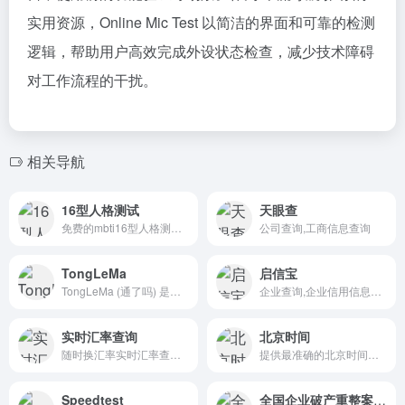
实用资源，Online Mic Test 以简洁的界面和可靠的检测
逻辑，帮助用户高效完成外设状态检查，减少技术障碍
对工作流程的干扰。
相关导航
16型人格测试
天眼查
免费的mbti16型人格测试(16personalities)官网免费版,官方网站测试
公司查询,工商信息查询
TongLeMa
启信宝
TongLeMa (通了吗) 是一个开源的网络连通性检测仪表板，帮助用户快速实时检测多个热门全球服务的延迟和连通状态。
企业查询,企业信用信息平台
实时汇率查询
北京时间
随时换汇率实时汇率查询平台为用户提供最新、最准确的外汇牌价信息。无论是美元、欧元、日元等主要货币,还是其他小众货币,都能帮助您随时了解最新汇率动态。
提供最准确的北京时间信息，北京时间和全球时间差的查询、时区转换服务，让您随时了解时区的变化和标准时间的准确性，帮您计算和理解不同地区的时间差与时区。
Speedtest
全国企业破产重整案件信息网