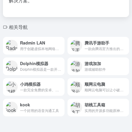
解决方案。
相关导航
Radmin LAN
腾讯手游助手
用于创建虚拟本地网络的免费工具
一款由腾讯官方推出的电脑端模拟器平台，旨在让用户在电脑上畅玩手机游戏
Dolphin模拟器
游戏加加
Dolphin模拟器是一款开源的GameCube和Wii游戏模拟器，允许用户在个人电脑上运行并体验这些游戏平台的经典游戏。支持高清画质（1080p以上），并提供接近原版硬件的游戏体验。
游戏辅助软件
小鸡模拟器
顺网云电脑
一款完全免费的安卓、苹果ios游戏模拟器
顺网云电脑可以让小破本、手机、平板秒变高配电脑。在家低配电脑也能畅玩大型端游，每天可领取免费体验时长，游戏免下载免安装，即点即玩，随时随地，随你游戏。 顺网云电脑具备跨平台、高性能、低时延的产品优势
kook
胡桃工具箱
一个好用的语音沟通工具
实用的开源多功能原神工具箱