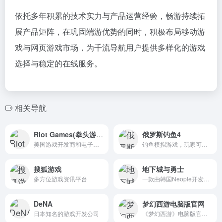
依托多年积累的技术实力与产品运营经验，畅游持续拓
展产品矩阵，在巩固端游优势的同时，积极布局移动游
戏与网页游戏市场，为千流导航用户提供多样化的游戏
选择与稳定的在线服务。
相关导航
Riot Games(拳头游戏)
俄罗斯钓鱼4
美国游戏开发商和电子竞技运营商
钓鱼模拟游戏，玩家可以在游戏中体验到各种钓鱼场景和技巧，同时还能学习钓鱼知识并提升自己的技能。
搜狐游戏
地下城与勇士
多方位游戏资讯平台
一款由韩国Neople开发、腾讯游戏代理运营的2D横版格斗网游
DeNA
梦幻西游电脑版官网
日本知名的游戏开发公司
《梦幻西游》电脑版官方网站入口