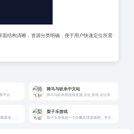
界面结构清晰，资源分类明确，便于用户快速定位所需
骑马与砍杀中文站
享平台
骑马与砍杀类游戏资源,汉化,资讯,论坛等
梨子乐游戏
精英模拟网是一个 模拟游戏下载基地，专注于游戏模拟资源分享的网站，为游戏爱好者提供了丰富多样的游戏下载渠道。
梨子乐游戏是一个白飘全球游戏网，专注于提供各类 PC 游戏资源的平台，收录了丰富多样的免安装版本游戏，涵盖角色扮演、动作、策略战略等多个品类，满足不同玩家的喜好。