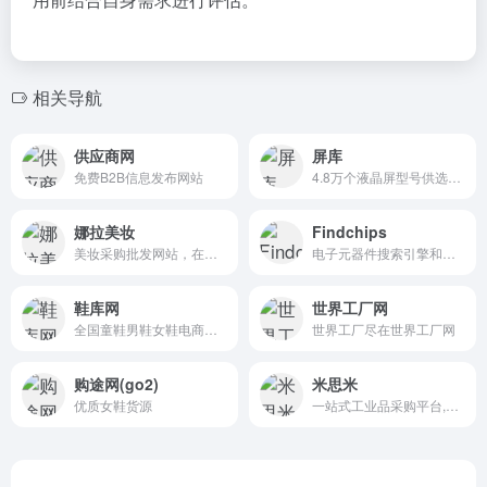
相关导航
供应商网
屏库
免费B2B信息发布网站
4.8万个液晶屏型号供选型、4.7万个液晶屏规格书下载、千万片液晶屏现货、380多个液晶屏尺寸、100多项液晶屏性能参数、130多个液晶屏品牌、40多种液晶屏应用产品。
娜拉美妆
Findchips
美妆采购批发网站，在线销售面膜，眼线笔，睫毛膏，美妆工具，个人护理等美妆日化产品
电子元器件搜索引擎和信息平台，旨在简化电子元件的搜索、采购和管理过程
鞋库网
世界工厂网
全国童鞋男鞋女鞋电商批发,批发市场,爱搜鞋网新款爆款鞋子图片
世界工厂尽在世界工厂网
购途网(go2)
米思米
优质女鞋货源
一站式工业品采购平台,工业用品闪购网上商城超市,标准件库