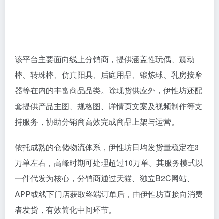
该平台主要面向线上分销商，提供涵盖性玩偶、震动
棒、转珠棒、仿真阳具、后庭用品、锻炼球、乳房按摩
器等在内的丰富商品品类。除现货供应外，伊性坊还配
套提供产品主图、规格图、详情页文案及视频制作等支
持服务，协助分销商高效完成商品上架与运营。
依托成熟的仓储物流体系，伊性坊日均发货量稳定在3
万单左右，高峰时期可处理超过10万单。其服务模式以
一件代发为核心，分销商通过天猫、独立B2C网站、
APP或线下门店获取终端订单后，由伊性坊直接向消费
者发货，有效简化中间环节。
目前，平台已积累5000余名活跃分销会员，形成了覆盖
多渠道的销售网络。作为“醉清风”零售品牌背后的供应
链支撑，“伊性坊”在两性健康用品分销领域建立了较高