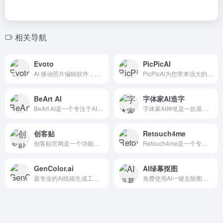
相关导航
Evoto
PicPicAI
AI 驱动照片编辑软件，旨在简化和加速摄影师及创意人士的照片编辑过程
PicPicAi为您带来强大的AI照片编辑工具。AI增强照片，AI去除背景，AI修复旧照片，AI女性发型，Flux.1 AI，以及更多AI照片编辑工具。
BeArt AI
字体家AI造字
BeArt AI是一个专注于AI照片和视频换脸的在线工具，提供免费、无水印的服务，用户可以通过上传图片或视频实现面部交换功能。
字体家AI神笔是一款基于深度学习技术的个性化字体生成工具，由字体家团队开发，旨在通过用户的手写样本生成独特的字体模型。
创客贴
Retouch4me
创客贴官网是一个功能强大且极简易用的在线设计平台，为用户提供全面的设计服务。集合了多种设计工具，包括海报设计、名片制作、PPT美化等，同时内置了海量的模板和素材库。
Retouch4me是一个专为摄影师和内容创作者设计的AI修图工具，旨在让每个人都能像专业人士一样快速、轻松地进行照片和视频的修图工作。
GenColor.ai
AI绿幕抠图
最专业的AI线稿生成工具之一，可将任何照片或文字描述转换为高质量可打印的线稿。无需注册即可免费体验。完美支持个性化设计和创意项目。
免费使用AI一键去除图片绿幕背景！独有的橡皮擦工具可助您轻松修复发丝等细节，获得完美无瑕的抠图效果。适合人像、商品图，在线使用，无需注册。