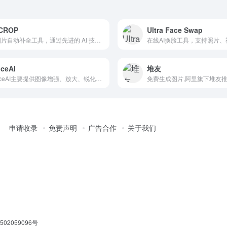
CROP
Ultra Face Swap
AI 图片自动补全工具，通过先进的 AI 技术帮助用户轻松扩展和调整图像尺寸
ceAI
堆友
VanceAI主要提供图像增强、放大、锐化、降噪、背景移除等功能。其产品和服务广泛应用于摄影、电商、设计、印刷等多个领域，旨在提高照片处理的效率和质量。
申请收录
免责声明
广告合作
关于我们
02059096号