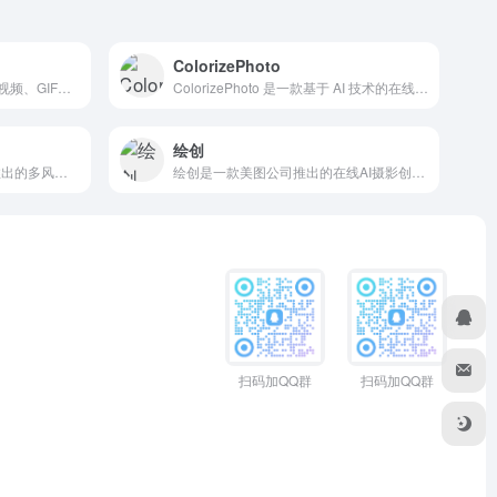
ColorizePhoto
在线AI换脸工具，支持照片、视频、GIF多人同时换脸。一键完成多张脸替换，专业高清输出。
ColorizePhoto 是一款基于 AI 技术的在线工具，旨在将黑白照片转换为逼真的彩色照片。
绘创
免费生成图片,阿里旗下堆友推出的多风格AI绘画生成器
绘创是一款美图公司推出的在线AI摄影创作工具，助推线下摄影行业成单率、二销。绘创可以制作AI写真、AI主题照、AI风格照。使用门槛低，一站式生成，轻松上手。
扫码加QQ群
扫码加QQ群