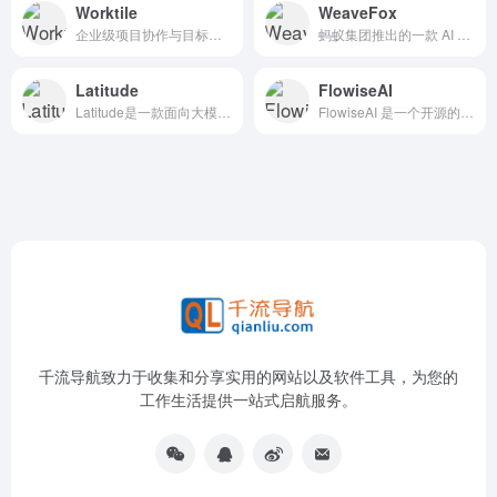
Worktile
WeaveFox
企业级项目协作与目标管理工具
蚂蚁集团推出的一款 AI 前端智能开发平台。它能通过提示词一键生成完整的前端项目，或将设计图直接转换为高质量前端源代码，支持多种应用类型和技术栈，旨在提升前端开发效率与质量。
Latitude
FlowiseAI
Latitude是一款面向大模型（LLM）研发与部署的开源协作平台，旨在弥合业务专家与工程师之间的沟通鸿沟，帮助团队高效完成 Prompt Engineering、模型管理、评估与上线 等全链路工作。
FlowiseAI 是一个开源的低代码或无代码工具，旨在帮助用户通过拖拽可视化组件快速构建自定义的大型语言模型（LLM）应用程序。
千流导航致力于收集和分享实用的网站以及软件工具，为您的
工作生活提供一站式启航服务。