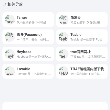
相关导航
Tango
简道云
代码驱动的低代码构建器，旨在帮助开发者在已有代码库的基础上快速搭建低代码平台。
简道云是零代码的应用搭建平台，可以帮助各行业人员在不使用代码的情况下搭建个性化的CRM、ERP、OA、项目管理、进销存等系统，适用于各种业务场景。
纸条(Passnote)
Teable
一个简单、安全、临时的信息分享工具，支持文本、代码和Markdown格式，服务端生成访问密码
Teable 是一款基于 PostgreSQL 的无代码数据库平台，旨在通过类似电子表格的界面设计，帮助用户快速创建和管理复杂的企业级数据库应用。
Heyboss
trae官网网址
Heyboss是一款零代码AI编程工具，该工具通过自然语言处理技术，允许用户仅通过简单的文字描述即可快速创建应用程序、网站和游戏，无需编写代码。
字节trae国内版以及国际版官网网址分享，trae抖音字节推出免费AI编程助手工具，字节旗下AI代码助手，AI辅助编程，代码自动修复
Lovable
TRAE编程国内版下载
Lovable是一个革命性的全栈工程师工具，它能够将你的想法迅速转化为应用程序。这个平台允许用户以自然语言描述他们想要构建的内容，Lovable便能立即构建出第一个版本。
Trae国内版的下载方法,轻松下载安装这款强大的AI编程工具，字节旗下AI代码助手，AI辅助编程，代码自动修复