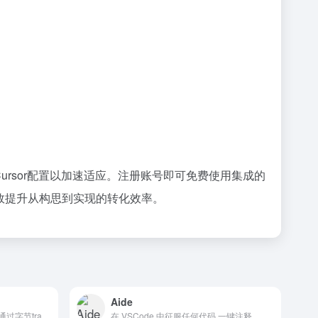
或Cursor配置以加速适应。注册账号即可免费使用集成的
，有效提升从构思到实现的转化效率。
Aide
AI辅助编程，代码自动修复，通过字节trae官网下载国内中文版，字节旗下AI代码助手
在 VSCode 中征服任何代码,一键注释、转换、UI 图生成代码、AI 批量处理文件