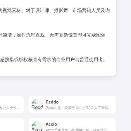
的视觉素材。对于设计师、摄影师、市场营销人员及内
面布局简洁，操作流程直观，无需复杂设置即可完成图像
源、灵感搜集或版权核查有需求的专业用户与普通使用者。
Reddo
Phind 是一款专为开发人员和专业人士设计的 AI 驱动搜索引擎，旨在通过自然语言处理和机器学习技术提供高效的技术搜索和编程辅助。
Reddo 是一款基于 GraphRAG 人工智能技术构建的全球产品信息搜索引擎，旨在帮助用户快速搜索和发现全球团队，提供新机会，并建立快速连接和合作的平台。
Accio
Accio是阿里巴巴集团推出的一款全球首个B2B领域的对话式AI搜索引擎，旨在提升全球商家的采购效率和体验。