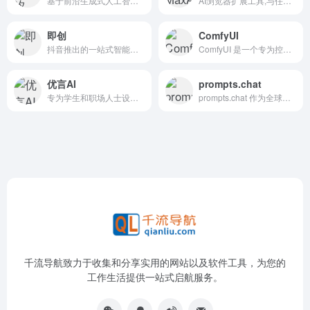
基于前沿生成式人工智能技术的多功能工具,提升工作和创造力的效率。
AI浏览器扩展工具,与任何网页聊天。更快阅读。更好书写。总结、解释、分析、翻译、写作等。每天节省数小时。由o1、GPT-4o、Claude-3.5和Gemini-1.5提供支持。
即创
ComfyUI
抖音推出的一站式智能创意生产与管理平台，旨在通过AI技术提升创作者的效率和收益
ComfyUI 是一个专为控制与创意设计的工具，旨在通过节点式工作流和可视化界面，让用户能够灵活地构建和调整 AI 工作流。
优言AI
prompts.chat
专为学生和职场人士设计，论文、报告、小说还是编程代码等，能提供强大支持。
prompts.chat 作为全球首个且最知名的提示词目录平台，为 AI 工具使用者提供了丰富且高质量的提示词资源，旨在帮助用户更高效地与各类 AI 平台交互，释放 AI 的潜力。
千流导航致力于收集和分享实用的网站以及软件工具，为您的
工作生活提供一站式启航服务。