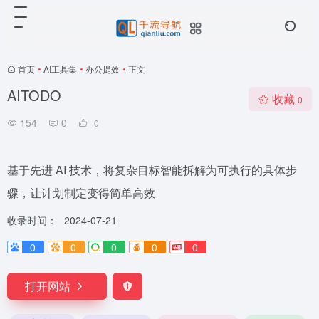
首页
•
AI工具集
•
办公提效
•
正文
AITODO
收藏
0
154
0
0
基于先进 AI 技术，将复杂目标智能拆解为可执行的具体步
骤，让计划制定变得简单高效
收录时间：
2024-07-21
0
0
0
0
0
打开网站