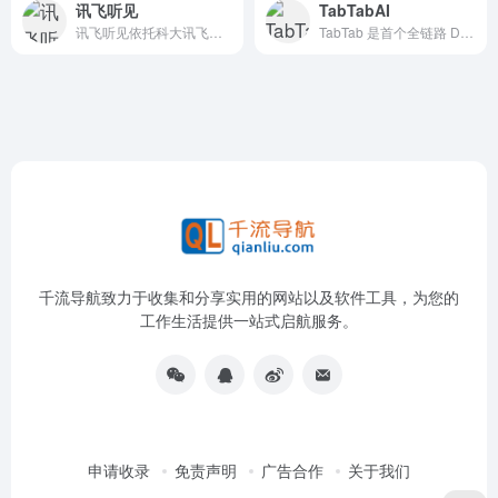
讯飞听见
TabTabAI
讯飞听见依托科大讯飞的语音识别技术，为用户提供语音转文字、录音转文字等服务。把录音转成文字选讯飞听见，1小时音频最快5分钟出稿，高效安全。
TabTab 是首个全链路 Data Agent，让数据收集、处理到深度分析一步到位<br />TabTab 能模拟分析师的思维，通过多轮思考与工具调用，将自然语言转化为精美的报告与分析结果
千流导航致力于收集和分享实用的网站以及软件工具，为您的
工作生活提供一站式启航服务。
申请收录
免责声明
广告合作
关于我们