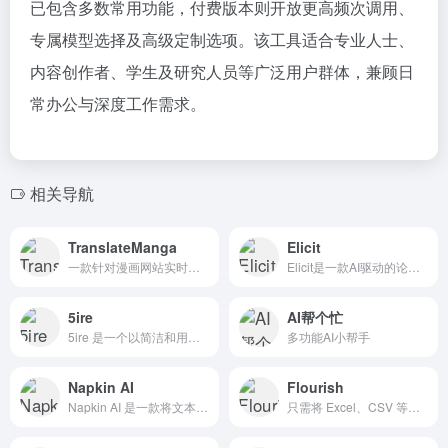
已包含多数常用功能，付费版本则开放更高频次调用、
专属模型选择及高级定制选项。该工具适合专业人士、
内容创作者、学生及研究人员等广泛用户群体，兼顾日
常办公与深度工作需求。
相关导航
TranslateManga
Elicit
一款针对漫画网站实时翻译和进度追踪的浏览器插件，另外网站还经常更新漫画相关介绍资源；
Elicit是一款AI驱动的论文检索和分析工具，通过自然语言提问，可以快速找到答案，提取核心论文内容，简化综述和文献筛选工作。
5ire
AI帮个忙
5ire 是一个以简洁和用户友好性为核心设计的平台，旨在为用户提供直观的界面，即使是初学者也能轻松使用大型语言模型（LLM）的强大功能。
多功能AI小帮手
Napkin AI
Flourish
Napkin AI 是一款将文本内容自动转换为多种专业视觉内容的工具，包括图表、流程图、思维导图、信息图等。
只需将 Excel、CSV 等格式的数据上传或通过 API 直接连接实时数据源，即可在数十种预设模板中挑选并快速生成柱状图、折线图、散点图、地图、词云、动态排名条形图等多种交互式图形。