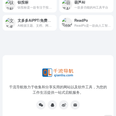
钛投标
葫芦AI
钛投标是一款专注于投标文件智能化制作的AI工具，旨在通过AI技术提升投标效率和中标率。
一款多功能的AI工具平台
文多多AiPPT/免费生成
ReadPo
AI根据主题、文档、网址智能生成PPT文档，同时支持在线编辑、美化、排版、导出、一键动效、自动生成演讲稿等功能
ReadPo是一款由人工智能驱动的读写助手，专为知识创作者设计，旨在通过整合内容聚合、AI分析和写作辅助功能，帮助用户高效地收集、筛选、创作和发布内容。
千流导航致力于收集和分享实用的网站以及软件工具，为您的
工作生活提供一站式启航服务。