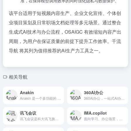
准，在保障模型调用效率的同时强化隐私与数据保护。
该平台适用于短视频内容生产、企业文化宣传、个体创
业项目策划及日常职场文档处理等多元场景。通过整合
生成式AI技术与办公流程，OSAIGC 有效缩短内容产出
周期，为用户在保证质量的前提下提升工作效率。千流
导航 将其列为值得推荐的AI生产力工具之一。
相关导航
Anakin
360AI办公
Anakin 是一个多功能的 AI 应用平台，旨在将人工智能技术转化为实际生产工具，以提升个人和团队的工作效率和创造力。
360AI办公，一站式AI办公工具集。涵盖AI图片、AI文档、AI写作、AI音视频、AI PPT、PDF处理等200种办公权益及30万模版资源，让你高效工作轻松生活。
讯飞会议
IMA.copilot
讯飞会议是科大讯飞旗下智能A.I云会议系统平台, A.I转写翻译服务，支持超过500方参会者，提供高清视频会议终端,网络视频会议软件,视频会议解决方案。
面向学习、办公场景，以知识库为核心的AI智能工作台，是读、搜、写一体的效率工具