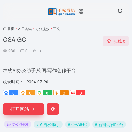
首页
•
AI工具集
•
办公提效
•
正文
OSAIGC
收藏
0
280
0
0
在线AI办公助手,绘图/写作创作平台
收录时间：
2024-07-20
0
0
0
0
0
打开网站
办公提效
# AI办公助手
# OSAIGC
# 智能写作平台