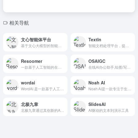
相关导航
文心智能体平台
TextIn
基于文心大模型的智能体（Agent）平台
智能文档处理平台，提供多种功能和服务，包括通用文字识别、表格识别、卡证票据识别、票据识别、文档格式转换、AI 实验室、合同机器人等。
Resoomer
OSAIGC
一款基于人工智能的在线文本摘要工具，旨在帮助用户快速总结和分析各种类型的文本内容
在线AI办公助手,绘图/写作创作平台
wordai
Noah AI
WordAI 是一款基于人工智能技术的文本重写和内容生成工具，旨在帮助用户提高内容质量和效率。
Noah AI是一款专注于生命科学领域的人工智能助手，旨在通过 AI 技术实现科研与临床研发全链路的自动化与智能化。
北极九章
SlidesAI
北极九章通过其创新的AI数据分析平台DataGPT，为企业提供了高效、易用且智能化的数据分析解决方案，推动了企业数字化转型和数据驱动决策的发展。
AI驱动的文本到演示工具