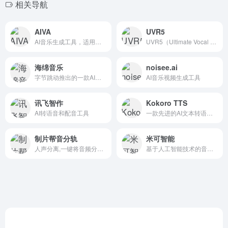
相关导航
AIVA
UVR5
AI音乐生成工具，适用于多种场景和用户需求,AIVA不仅能够生成高质量的原创音乐，还能提供个性化的音乐体验，为音乐创作和消费带来了新的可能性。
UVR5（Ultimate Vocal Remover GUI）是一款基于AI技术的音频处理软件，主要用于从音频文件中分离人声和伴奏。
海绵音乐
noisee.ai
字节跳动推出的一款AI音乐创作平台
AI音乐视频生成工具
讯飞智作
Kokoro TTS
AI转语音和配音工具
一款先进的AI文本转语音模型，拥有8200万参数，基于StyleTTS 2架构，提供高质量、自然的语音合成。
制片帮音分轨
米可智能
人声分离,一键将音频分离成人声和伴奏
基于人工智能技术的音视频服务平台