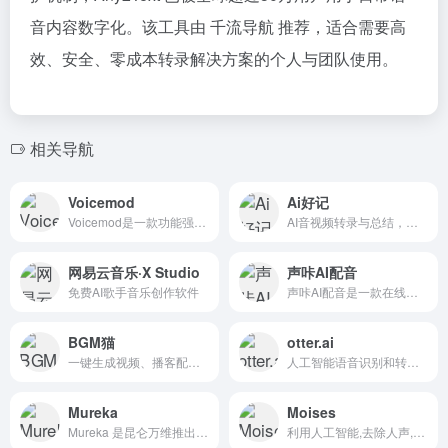
音内容数字化。该工具由 千流导航 推荐，适合需要高
效、安全、零成本转录解决方案的个人与团队使用。
相关导航
Voicemod
Ai好记
Voicemod是一款功能强大的实时AI语音变声器和声音板软件，适用于Windows和macOS系统。
AI音视频转录与总结，内容学习效率 x10！视频/音频图文转录、翻译、总结，思维导图大纲，讲座、播客、访谈、会议转录和总结
网易云音乐·X Studio
声咔AI配音
免费AI歌手音乐创作软件
声咔AI配音是一款在线智能语音合成配音工具。它利用先进的语音合成技术（TTS），可以轻松实现与真人配音相媲美的效果。
BGM猫
otter.ai
一键生成视频、播客配乐和片头音乐
人工智能语音识别和转录工具
Mureka
Moises
Mureka 是昆仑万维推出的一款革命性的 AI 音乐创作平台，旨在为音乐爱好者和专业艺术家提供一个高效、便捷的音乐创作和发布平台。
利用人工智能,去除人声,分离乐器,打磨您自己的音轨以及重新混音