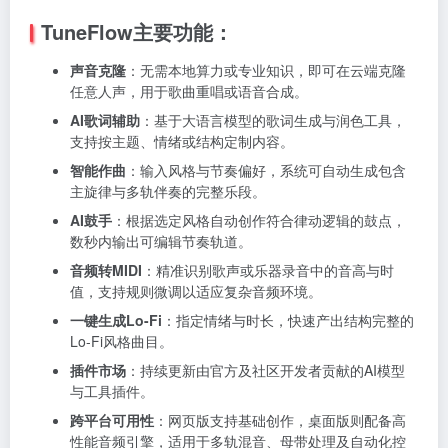
TuneFlow主要功能：
声音克隆
：无需本地算力或专业知识，即可在云端克隆
任意人声，用于歌曲重唱或语音合成。
AI歌词辅助
：基于大语言模型的歌词生成与润色工具，
支持按主题、情绪或结构定制内容。
智能作曲
：输入风格与节奏偏好，系统可自动生成包含
主旋律与多轨伴奏的完整乐段。
AI鼓手
：根据选定风格自动创作符合律动逻辑的鼓点，
数秒内输出可编辑节奏轨道。
音频转MIDI
：精准识别歌声或乐器录音中的音高与时
值，支持规则微调以适应复杂音频环境。
一键生成Lo-Fi
：指定情绪与时长，快速产出结构完整的
Lo-Fi风格曲目。
插件市场
：持续更新由官方及社区开发者贡献的AI模型
与工具插件。
跨平台可用性
：网页版支持基础创作，桌面版则配备高
性能音频引擎，适用于多轨混音、母带处理及自动化控