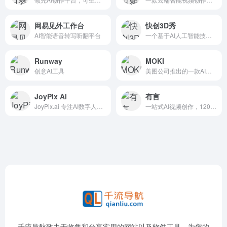
网易见外工作台
快创3D秀
AI智能语音转写听翻平台
一个基于AI人工智能技术的3D动画制作平台，简单三步 产品图片秒变3D动画 电商动画一键生成"
Runway
MOKI
创意AI工具
美图公司推出的一款AI短片创作工具
JoyPix AI
有言
JoyPix.ai 专注AI数字人，自研顶级Motion-2音频驱动图片模型，免费头像生成与语音克隆， 一站式虚拟形象生成。支持AI视频生成，集成全球顶级视频模型集成与40+视频生成模版。
一站式AI视频创作，1200+免费3D数字人
千流导航致力于收集和分享实用的网站以及软件工具，为您的