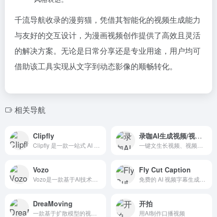
千流导航收录的漫剪猫，凭借其智能化的视频生成能力
与友好的交互设计，为漫画视频创作提供了高效且灵活
的解决方案。无论是日常分享还是专业用途，用户均可
借助该工具实现从文字到动态影像的顺畅转化。
相关导航
Clipfly
录咖AI生成视频/视频翻译
Clipfly 是一款一站式 AI 视频制作平台，旨在通过人工智能技术简化视频创作流程，使用户能够轻松生成高质量的视频内容。
一键文生长视频、视频精准翻译99种语言！视频字幕与配音同步生成，文字生成长达1分钟视频，细节真实，画质高清，新手适用，无广，在线即可使用！
Vozo
Fly Cut Caption
Vozo是一款基于AI技术的多功能视频编辑工具，旨在通过人工智能技术简化视频创作和编辑流程，提升内容创作者的效率和作品质量。
免费的 AI 视频字幕生成工具。使用先进的 AI 技术自动生成、编辑和导出视频字幕。
DreaMoving
开拍
一款基于扩散模型的视频生成框架，专注于生成高质量、定制化的舞蹈视频
用AI制作口播视频