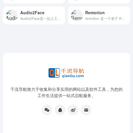
Audio2Face
Remotion
Audio2Face是一款人工智能技术工具，旨在将语音转换为逼真的面部动画。这项技术基于深度学习算法，通过分析语音信号和面部运动数据，生成与语音同步的面部表情动画。
remotion 是一个基于 React 的视频生成框架，旨在帮助开发者通过代码创建高质量的视频内容。
千流导航致力于收集和分享实用的网站以及软件工具，为您的
工作生活提供一站式启航服务。