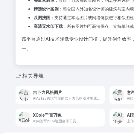
海量素材库
：收录千万级高质量图片，涵盖多种风格与
精选设计案例
：整合国内外知名设计师的建筑与室内项
以图搜图
：支持通过本地图片或网络链接进行相似图检
高清无水印下载
：所有图片均可高清保存，支持单张或
该平台通过AI技术降低专业设计门槛，提升创作效率
一。
相关导航
吉卜力风格图片
意画
AMZ123跨境导航的吉卜力风格图片生成工具，无论是个人照片还是风景图，只需上传图片，点击”生成“按钮，即刻将图片转换为吉卜力艺术风格的作品。
AI
XCole千言万象
AI
AI问答写作,AI绘图创作工具
上传