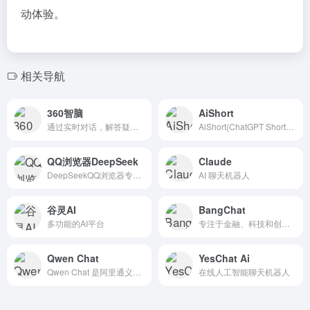
动体验。
相关导航
360智脑
AiShort
通过实时对话，解答疑惑、探索灵感
AiShort(ChatGPT Shortcut) 是一个高效的 AI 智能体与提示词平台，不仅能发现海量高质量的提示词，更能轻松构建、管理并一键运行强大的 AI 智能体，实现复杂任务的自动化。
QQ浏览器DeepSeek
Claude
DeepSeekQQ浏览器专线版整合了DeepSeek-R1模型的先进AI技术，为用户提供深度思考、联网搜索、多轮对话以及历史记录回溯等强大功能。
AI 聊天机器人
谷灵AI
BangChat
多功能的AI平台
专注于金融、科技和创投领域的问答AI助手
Qwen Chat
YesChat Ai
Qwen Chat 是阿里通义推出的一款多功能 AI 大型语言模型 Web 界面平台，旨在为用户提供高效、便捷的 AI 交互体验。
在线人工智能聊天机器人