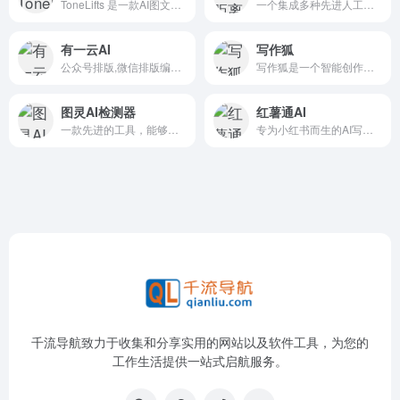
ToneLifts 是一款AI图文创作平台，旨在帮助用户轻松生成个性化文字卡片和图文内容。用户只需上传图片并输入文案，平台即可智能生成符合特定风格的文案和配图。
一个集成多种先进人工智能模型的平台
有一云AI
写作狐
公众号排版,微信排版编辑器,AI写作助手,文章配图助手,公众号编辑器,新媒体AI写作,AI内容创作探索者
写作狐是一个智能创作平台，帮助创作者进行字体转换，智能伪原创重写文章，并可以检测文章相似度和检测违禁词。
图灵AI检测器
红薯通AI
一款先进的工具，能够准确识别和分析AI生成的文本内容。适用于教育工作者、内容创作者和AI技术爱好者。AI检测工具是免费AIGC检测系统，支持论文、自媒体、站长SEO等降AIGC率。
专为小红书而生的AI写作工具
千流导航致力于收集和分享实用的网站以及软件工具，为您的
工作生活提供一站式启航服务。