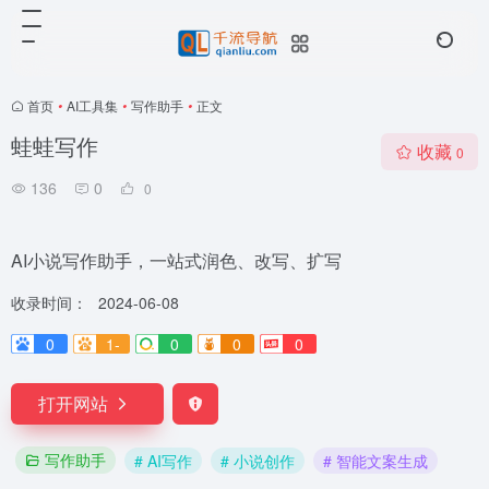
首页
•
AI工具集
•
写作助手
•
正文
蛙蛙写作
收藏
0
136
0
0
AI小说写作助手，一站式润色、改写、扩写
收录时间：
2024-06-08
0
1-
0
0
0
打开网站
写作助手
# AI写作
# 小说创作
# 智能文案生成