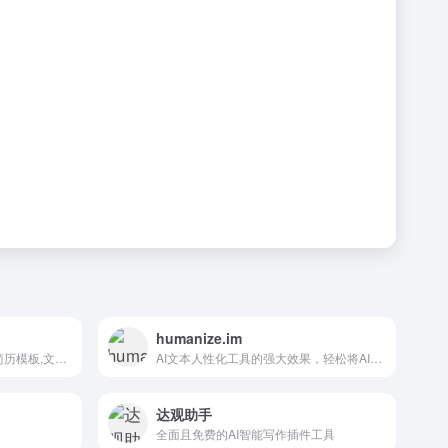
humanize.im
小红书笔记撰写,周报生成器,简历模板,文章改写,命题作文,AI聊天
AI文本人性化工具的强大效果，轻松将AI生成的内容转化为更自然的文本。免费在线体验AI文本人性化处理，创建引人入胜且自然流畅的内容。完美适用于人性化处理ChatGPT生成的文本
达观助手
全面且免费的AI智能写作插件工具