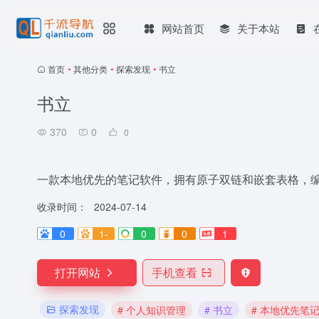
网站首页
关于本站
首页
•
其他分类
•
探索发现
•
书立
书立
370
0
0
一款本地优先的笔记软件，拥有原子双链和嵌套表格，
收录时间：
2024-07-14
0
1-
0
0
1
打开网站
手机查看
探索发现
# 个人知识管理
# 书立
# 本地优先笔