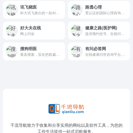
讯飞晓医
路透心理
科大讯飞推出的一款AI健康助手应用
受认证的国际心理咨询机构。致力研发心理技术、实验、行为分析和临床文献。数据评测分析，路透心理拥有卓越的专业团队和多国认证的资质，成功治愈数百万患者。
好大夫在线
健康之路(医护网)
网上问诊
提供预约挂号、在线问诊、健康咨询、体检预约、就医陪诊、慢病管理等服务
搜狗明医
有问必答网
垂直搜索，旨在把权威、真实有效的医疗信息提供给用户
在线健康问答咨询平台,免费提问5分钟内为您解答
千流导航致力于收集和分享实用的网站以及软件工具，为您的
工作生活提供一站式启航服务。