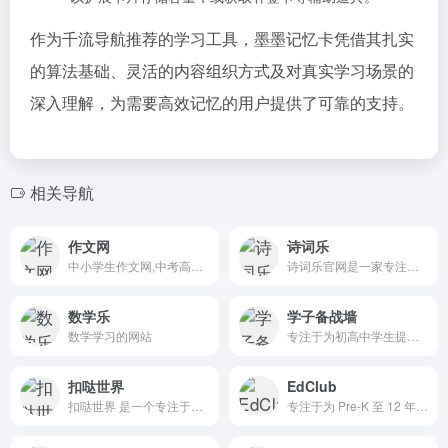
作为千流导航推荐的学习工具，墨墨记忆卡凭借其扎实
的算法基础、灵活的内容组织方式及对真实学习场景的
深入理解，为需要高效记忆的用户提供了可靠的支持。
相关导航
作文网
诗词乐
中小学生作文网,中考高考满分作文,初中作文,高中优秀作文大全
诗词乐官网是一家专注于古诗文学习与传播的优质平台，为各学段学习者和诗词爱好者提供丰富的内容资源与互动体验。
数学乐
学子备战墙
数学学习的网站
专注于为初高中学生提供学习资源的平台
扣哒世界
EdClub
扣哒世界 是一个专注于编程教育的平台，旨在通过游戏化学习、项目式学习和人工智能开发等方式，帮助学生在编程学习中培养逻辑思维、创造力和解决问题的能力。
专注于为 Pre‑K 至 12 年级学生提供高质量、可定制的数字学习平台。平台围绕四大核心领域：打字、数字公民、词汇与拼写以及社交情感学习