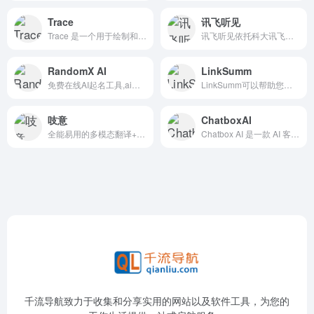
Trace
讯飞听见
Trace 是一个用于绘制和自动化业务工作流的平台，能够将任务智能路由至合适的人工或 AI 代理，帮助团队削减繁琐事务、提升效率。
讯飞听见依托科大讯飞的语音识别技术，为用户提供语音转文字、录音转文字等服务。把录音转成文字选讯飞听见，1小时音频最快5分钟出稿，高效安全。
RandomX AI
LinkSumm
免费在线AI起名工具,ai起名生成器
LinkSumm可以帮助您将网页内容进行总结，提取出重要信息。
吱意
ChatboxAI
全能易用的多模态翻译+AIGC智能创作工具
Chatbox AI 是一款 AI 客户端应用和智能助手，支持众多先进的 AI 模型和 API，可在 Windows、MacOS、Android、iOS、Linux 和网页版上使用。
千流导航致力于收集和分享实用的网站以及软件工具，为您的