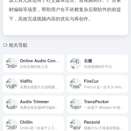
材编辑等场景，帮助用户在不依赖复杂后期软件的前提
下，高效完成视频内容的优化与再创作。
相关导航
Online Audio Converter
右糖
在线音频转换工具
在线视频制作平台
VidPic
FireCut
免费在线图片合成视频工具，简单快捷，无需登录
FireCut 是一款专为 Adobe Premiere Pro 用户设计的 AI 视频编辑插件，旨在通过自动化处理繁琐的视频编辑任务来提升效率和创作体验。
Audio Trimmer
TransPocket
免费在线音频MP3编辑工具
一款基于 Whisper AI 模型的免费在线音视频转文字平台，主打“永久免费、无订阅、无隐藏费用”。
Chillin
Panzoid
Chillin是一款基于人工智能的视频和动画编辑工具，旨在为用户提供高效、便捷的视频和动画创作体验。
视频片头/片尾素材模版制作