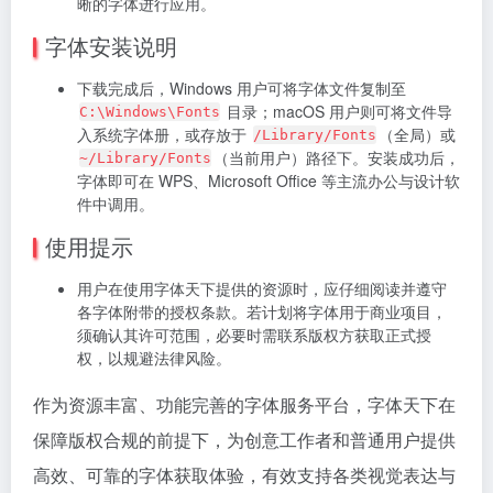
晰的字体进行应用。
字体安装说明
下载完成后，Windows 用户可将字体文件复制至
目录；macOS 用户则可将文件导
C:\Windows\Fonts
入系统字体册，或存放于
（全局）或
/Library/Fonts
（当前用户）路径下。安装成功后，
~/Library/Fonts
字体即可在 WPS、Microsoft Office 等主流办公与设计软
件中调用。
使用提示
用户在使用字体天下提供的资源时，应仔细阅读并遵守
各字体附带的授权条款。若计划将字体用于商业项目，
须确认其许可范围，必要时需联系版权方获取正式授
权，以规避法律风险。
作为资源丰富、功能完善的字体服务平台，字体天下在
保障版权合规的前提下，为创意工作者和普通用户提供
高效、可靠的字体获取体验，有效支持各类视觉表达与