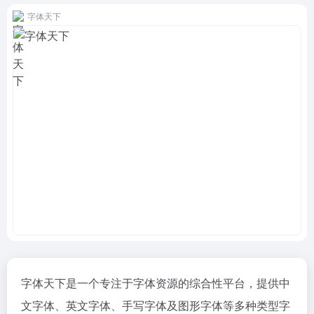
字体天下
字体天下是一个专注于字体资源的综合性平台，提供中
文字体、英文字体、手写字体及图形字体等多种类型字