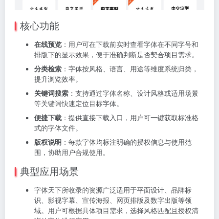
核心功能
在线预览
：用户可在下载前实时查看字体在不同字号和
排版下的显示效果，便于准确判断是否契合项目需求。
分类检索
：字体按风格、语言、用途等维度系统归类，
提升浏览效率。
关键词搜索
：支持通过字体名称、设计风格或适用场景
等关键词快速定位目标字体。
便捷下载
：提供直接下载入口，用户可一键获取标准格
式的字体文件。
版权说明
：每款字体均标注明确的授权信息与使用范
围，协助用户合规使用。
典型应用场景
字体天下所收录的资源广泛适用于平面设计、品牌标
识、影视字幕、宣传海报、网页排版及数字出版等领
域。用户可根据具体项目需求，选择风格匹配且授权清