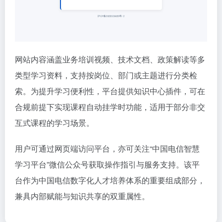
网站内容涵盖业务培训视频、技术文档、政策解读等多
类型学习资料，支持按岗位、部门或主题进行分类检
索。为提升学习便利性，平台提供知识中心插件，可在
合规前提下实现课程自动挂学时功能，适用于部分非交
互式课程的学习场景。
用户可通过网页端访问平台，亦可关注“中国电信智慧
学习平台”微信公众号获取操作指引与服务支持。该平
台作为中国电信数字化人才培养体系的重要组成部分，
兼具内部赋能与知识共享的双重属性。