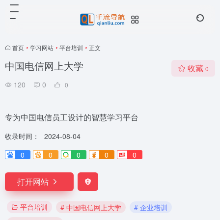
首页
•
学习网站
•
平台培训
•
正文
中国电信网上大学
收藏
0
120
0
0
专为中国电信员工设计的智慧学习平台
收录时间：
2024-08-04
0
0
0
0
0
打开网站
平台培训
# 中国电信网上大学
# 企业培训