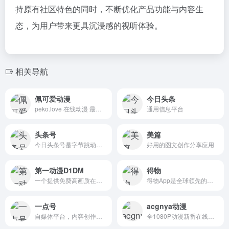
持原有社区特色的同时，不断优化产品功能与内容生
态，为用户带来更具沉浸感的视听体验。
相关导航
佩可爱动漫
今日头条
peko.love 在线动漫 最可爱的日本acg动漫网
通用信息平台
头条号
美篇
今日头条号是字节跳动公司推出的一款自媒体平台，旨在帮助个人、媒体、机构、企业等创作者通过内容创作实现价值变现。
好用的图文创作分享应用
第一动漫D1DM
得物
一个提供免费高画质在线动漫观看的平台
得物App是全球领先的集正品潮流装备、潮流商品鉴别、潮流生活社区于一体的新一代潮流网购社区。“多道鉴别查验工序”的平台品控，为新世代消费者带来更安心的网购体验。
一点号
acgnya动漫
自媒体平台，内容创作与分发平台
全1080P动漫新番在线观看！