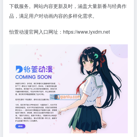
下载服务。网站内容更新及时，涵盖大量新番与经典作
品，满足用户对动画内容的多样化需求。
怡萱动漫官网入口网址：https://www.iyxdm.net