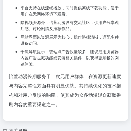
平台支持在线流畅播放，同时提供离线下载功能，便于
用户在无网络环境下观看。
除视频资源外，怡萱动漫设有交流社区，供用户分享观
后感、讨论剧情及推荐作品。
网站界面以资源展示为核心，操作路径清晰，适配多种
设备访问。
千流导航提示：该站点广告数量较多，建议启用浏览器
内置广告拦截功能或安装相关插件，以获得更顺畅的浏
览体验。
怡萱动漫长期服务于二次元用户群体，在资源更新速度
与内容完整性方面具有明显优势。其持续优化的技术架
构和对用户反馈的响应，使其成为众多动漫观众获取番
剧内容的重要渠道之一。
相关导航