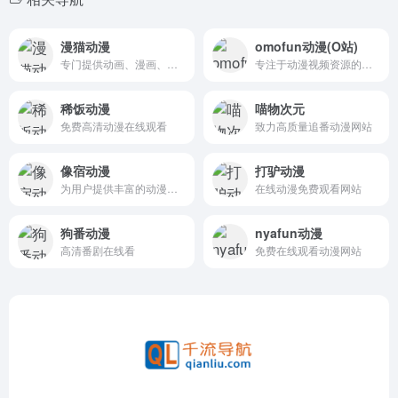
漫猫动漫
omofun动漫(O站)
专门提供动画、漫画、游戏、动漫音乐以及片源（RAW）等资源的BT下载平台
专注于动漫视频资源的网站
稀饭动漫
喵物次元
免费高清动漫在线观看
致力高质量追番动漫网站
像宿动漫
打驴动漫
为用户提供丰富的动漫影视资源和相关内容
在线动漫免费观看网站
狗番动漫
nyafun动漫
高清番剧在线看
免费在线观看动漫网站