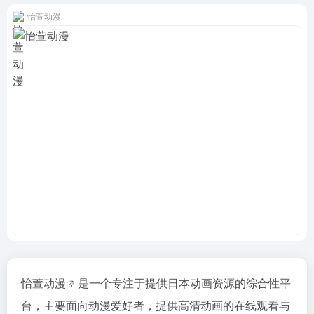
怡萱动漫
怡萱动漫
是一个专注于提供日本动画资源的综合性平
台，主要面向动漫爱好者，提供高清动画的在线观看与