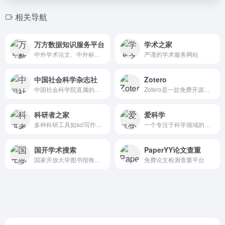
相关导航
万方数据知识服务平台
学术之家
中外学术论文、中外标准、中外专利、科技成果、政策法规等科技文献的在线服务平台
严谨的学术服务网站
中国社会科学杂志社
Zotero
中国社会科学院直属的报刊出版单位
Zotero是一款免费开源的文献管理软件，旨在帮助用户高效地收集、整理、管理和引用研究资料。
科研者之家
爱科学
多种科研工具如sci写作助手,sci,图例写作工具,个案报道Case,期刊信息查询,热门期刊,国家自然科学基金,国自然分析系统等
一个专注于科学领域的综合信息平台
国开学术搜索
PaperYY论文查重
国家开放大学图书馆推出的一站式检索平台，旨在为师生提供方便快捷的文献信息查询服务
免费论文检测查重平台