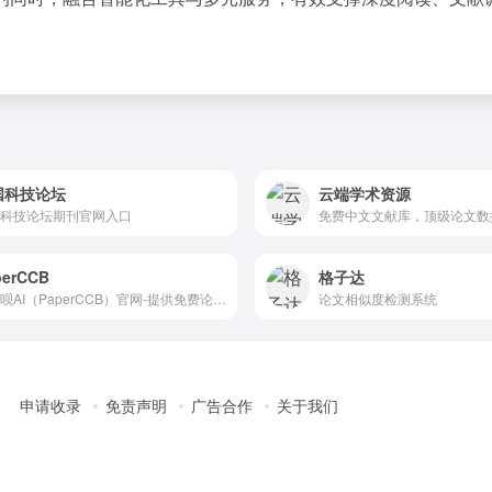
国科技论坛
云端学术资源
科技论坛期刊官网入口
perCCB
格子达
查查呗AI（PaperCCB）官网-提供免费论文查重检测、论文降重、降AIGC痕迹、论文生成、答辩PPT生成、格式排版、学术论文观点剽窃检测等一站式服务。
论文相似度检测系统
申请收录
免责声明
广告合作
关于我们