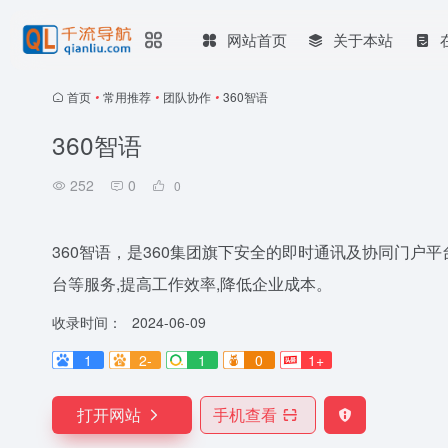
网站首页
关于本站
首页
•
常用推荐
•
团队协作
•
360智语
360智语
252
0
0
360智语，是360集团旗下安全的即时通讯及协同门户
台等服务,提高工作效率,降低企业成本。
收录时间：
2024-06-09
1
2-
1
0
1+
打开网站
手机查看