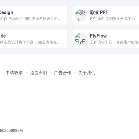
Design
彩漩 PPT
设计协作,自动标注切图,腾讯自研设计协作平台
PPT插件|文档安全分享平台
rie
FlyFlow
设计师在线设计协作平台 ，融合表格在线白板工作台
申请收录
免责声明
广告合作
关于我们
02059096号