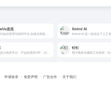
owUs息流
Xmind AI
新一代知识管理与协同平台,在线文档笔记知识库,项目管理协作
客
钉钉
全能设计协作平台，产品经理用 RP，UI设计师用 DT
用于商务沟通和工作协同，钉
申请收录
免责声明
广告合作
关于我们